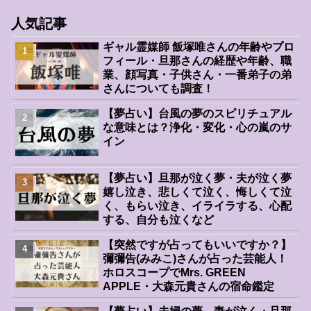
人気記事
ギャル霊媒師 飯塚唯さんの年齢やプロ
人物
フィール・旦那さんの経歴や年齢、職
業、顔写真・子供さん・一番弟子の弟
さんについても調査！
【夢占い】台風の夢のスピリチュアル
人物
な意味とは？浄化・変化・心の嵐のサ
イン
【夢占い】旦那が泣く夢・夫が泣く夢
人物
嬉し泣き、悲しくて泣く、悔しくて泣
く、もらい泣き、イライラする、心配
する、自分も泣くなど
【突然ですが占ってもいいですか？】
人物
彌彌告(みみこ)さんが占った芸能人！
ホロスコープでMrs. GREEN
APPLE・大森元貴さんの宿命鑑定