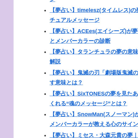
【夢占い】timelesz(タイムレ
チュアルメッセージ
【夢占い】ACEes(エイシーズ)
とメンバーカラーの診断
【夢占い】タランチュラの夢の意味
解説
【夢占い】鬼滅の刃「劇場版鬼滅の
す意味とは？
【夢占い】SixTONESの夢を見
くれる“魂のメッセージ”とは？
【夢占い】SnowMan(スノーマ
メンバーカラーが教える心のサイ
【夢占い】ミセス・大森元貴の夢｜会