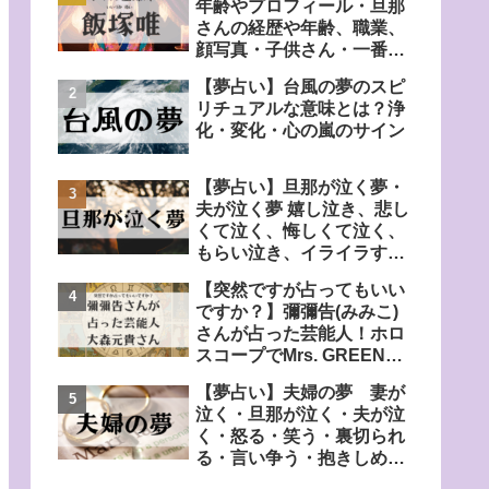
年齢やプロフィール・旦那
さんの経歴や年齢、職業、
顔写真・子供さん・一番弟
子の弟さんについても調
【夢占い】台風の夢のスピ
査！
リチュアルな意味とは？浄
化・変化・心の嵐のサイン
【夢占い】旦那が泣く夢・
夫が泣く夢 嬉し泣き、悲し
くて泣く、悔しくて泣く、
もらい泣き、イライラす
る、心配する、自分も泣く
【突然ですが占ってもいい
など
ですか？】彌彌告(みみこ)
さんが占った芸能人！ホロ
スコープでMrs. GREEN
APPLE・大森元貴さんの宿
【夢占い】夫婦の夢 妻が
命鑑定
泣く・旦那が泣く・夫が泣
く・怒る・笑う・裏切られ
る・言い争う・抱きしめ合
う・落ち込んでいるなど！