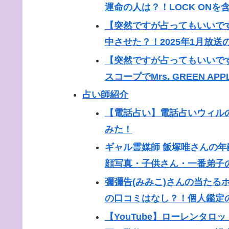
運命の人は？！LOCK ON
【突然ですが占ってもいいで
中させた？！2025年1月放
【突然ですが占ってもいいです
スコープでMrs. GREEN 
占い師紹介
【電話占い】電話占いウィル
みた！
ギャル霊媒師 飯塚唯さんの
顔写真・子供さん・一番弟子
彌彌告(みみこ)さんの当たる
の口コミはなし？！個人鑑定
【YouTube】ローレンタ