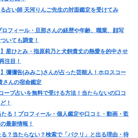
る占い師 天河りんご先生の対面鑑定を受けてみ
プロフィール・旦那さんの経歴や年齢、職業、顔写
についても調査！
？】星ひとみ・指原莉乃と犬飼貴丈の熱愛を的中させ
が再注目！
】彌彌告(みみこ)さんが占った芸能人！ホロスコー
森元貴さんの宿命鑑定
スコープ占いを無料で受ける方法！当たらないの口コ
など！
は当たる！プロフィール・個人鑑定や口コミ・動画・監
どの最新情報！
当たる？当たらない？検索で「パクリ」と出る理由・待