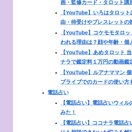
画・監修カード・タロット講
【YouTube】いろはタロ
由・待受けやブレスレットの
【YouTube】コケモモタ
われる理由は？顔や年齢・個
【YouTube】あめタロッ
ナラで鑑定料１万円の動画鑑
【YouTube】ルアナママ
プライブでのカードの使い方
電話占い
【電話占い】電話占いウィル
みた！
【電話占い】ココナラ電話占