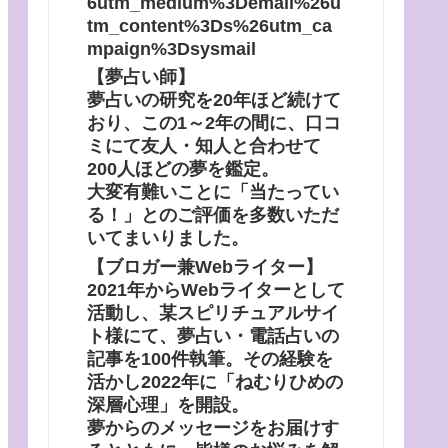
6utm_medium%3Demail%26u
tm_content%3Ds%26utm_ca
mpaign%3Dsysmail
【夢占い師】
夢占いの研究を20年ほど続けて
おり、この1～2年の間に、口コ
ミにて友人・知人と合わせて
200人ほどの夢を鑑定。
大変有難いことに「当たってい
る！」とのご評価を多数いただ
いてまいりました。
【ブロガー兼Webライター】
2021年からWebライターとして
活動し、某スピリチュアルサイ
ト様にて、夢占い・電話占いの
記事を100件執筆。その経験を
活かし2022年に「ねむりひめの
深層心理」を開設。
夢からのメッセージをお届けす