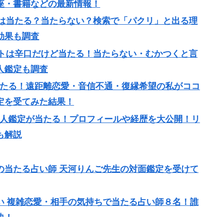
座・書籍などの最新情報！
ットは当たる？当たらない？検索で「パクリ」と出る理
効果も調査
ロットは辛口だけど当たる！当たらない・むかつくと言
人鑑定も調査
ト 当たる！遠距離恋愛・音信不通・復縁希望の私がココ
定を受てみた結果！
ン 個人鑑定が当たる！プロフィールや経歴を大公開！リ
も解説
の当たる占い師 天河りんご先生の対面鑑定を受けて
い 複雑恋愛・相手の気持ちで当たる占い師８名！誰