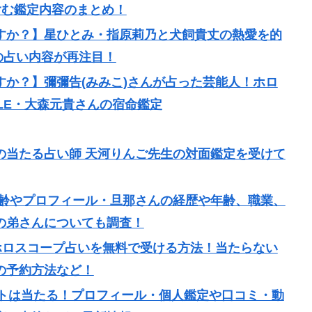
を含む鑑定内容のまとめ！
すか？】星ひとみ・指原莉乃と犬飼貴丈の熱愛を的
送の占い内容が再注目！
か？】彌彌告(みみこ)さんが占った芸能人！ホロ
APPLE・大森元貴さんの宿命鑑定
の当たる占い師 天河りんご先生の対面鑑定を受けて
年齢やプロフィール・旦那さんの経歴や年齢、職業、
の弟さんについても調査！
ホロスコープ占いを無料で受ける方法！当たらない
の予約方法など！
ロットは当たる！プロフィール・個人鑑定や口コミ・動