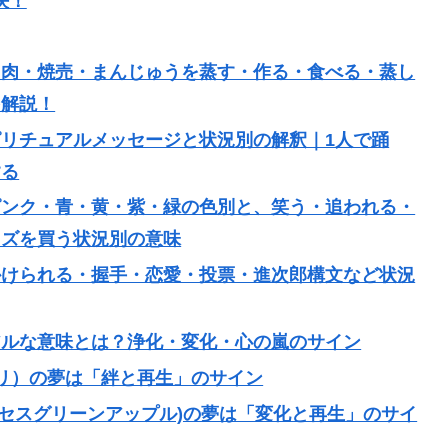
決！
・肉・焼売・まんじゅうを蒸す・作る・食べる・蒸し
を解説！
リチュアルメッセージと状況別の解釈｜1人で踊
する
ピンク・青・黄・紫・緑の色別と、笑う・追われる・
ッズを買う状況別の意味
かけられる・握手・恋愛・投票・進次郎構文など状況
アルな意味とは？浄化・変化・心の嵐のサイン
キンプリ）の夢は「絆と再生」のサイン
LE(ミセスグリーンアップル)の夢は「変化と再生」のサイ