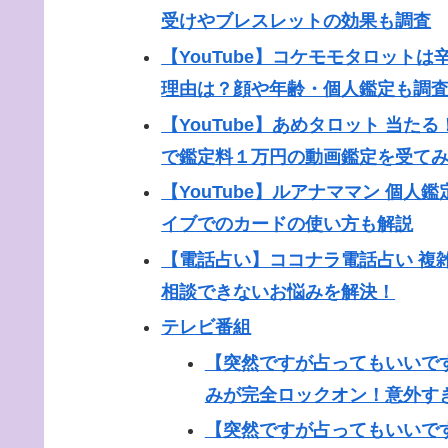
受けやブレスレットの効果も調査
【YouTube】コケモモタロット
理由は？顔や年齢・個人鑑定も調
【YouTube】あめタロット 当
で鑑定料１万円の動画鑑定を受て
【YouTube】ルアナママン 個
イブでのカードの使い方も解説
【電話占い】ココナラ電話占い 複
相談できないお悩みを解決！
テレビ番組
【突然ですが占ってもいいですか
みが完全ロックオン！意外す
【突然ですが占ってもいいで