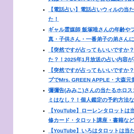
【電話占い】電話占いウィルの当た
た！
ギャル霊媒師 飯塚唯さんの年齢や
真・子供さん・一番弟子の弟さん
【突然ですが占ってもいいですか
た？！2025年1月放送の占い内容
【突然ですが占ってもいいですか？
プでMrs. GREEN APPLE・大
彌彌告(みみこ)さんの当たるホロ
ミはなし？！個人鑑定の予約方法
【YouTube】ローレンタロット
修カード・タロット講座・書籍な
【YouTube】いろはタロットは