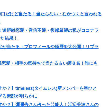
は辛口だけど当たる！当たらない・むかつくと言われる
査
たる！遠距離恋愛・音信不通・復縁希望の私がココナラ
みた結果！
人鑑定が当たる！プロフィールや経歴を大公開！リプラ
雑恋愛・相手の気持ちで当たる占い師８名！誰にも
？】timelesz(タイムレス)新メンバーを星ひと
ぎる素顔が明らかに
すか？】彌彌告さん占った芸能人！浜辺美波さんの