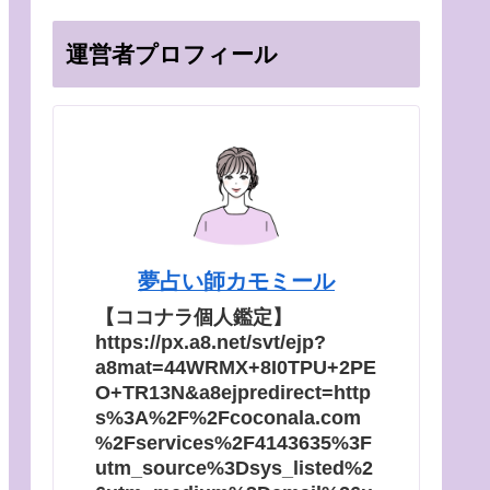
運営者プロフィール
夢占い師カモミール
【ココナラ個人鑑定】
https://px.a8.net/svt/ejp?
a8mat=44WRMX+8I0TPU+2PE
O+TR13N&a8ejpredirect=http
s%3A%2F%2Fcoconala.com
%2Fservices%2F4143635%3F
utm_source%3Dsys_listed%2