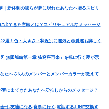
ス)の夢｜新体制の彼らが夢に現れたあなたへ贈るスピリ
が夢に出てきた意味とは？スピリチュアルなメッセージ
22選！色・大きさ・状況別に運気と恋愛運も詳しく
刃 無限城編第一章 猗窩座再来」を観に行く夢が示
たあなたへ♡6人のメンバーとメンバーカラーが教えて
ン)が夢に出てきたあなたへ♡推しからのメッセージ？
ン
う,友達になる,食事に行く,電話する,LINE交換す