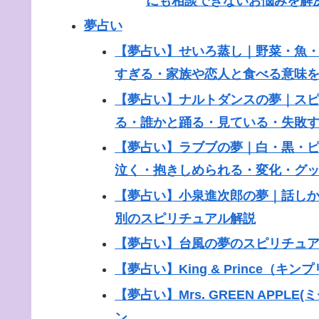
にも相談できないお悩みを解
夢占い
【夢占い】せいろ蒸し｜野菜・魚
すぎる・家族や恋人と食べる意味
【夢占い】ナルトダンスの夢｜スピ
る・誰かと踊る・見ている・失敗
【夢占い】ラブブの夢｜白・黒・
泣く・抱きしめられる・変化・グ
【夢占い】小泉進次郎の夢｜話し
別のスピリチュアル解説
【夢占い】台風の夢のスピリチュ
【夢占い】King & Prince（
【夢占い】Mrs. GREEN APP
ン