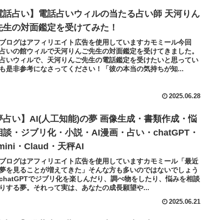
電話占い】電話占いウィルの当たる占い師 天河りん
先生の対面鑑定を受けてみた！
ブログはアフィリエイト広告を使用していますカモミール今回
占いの館ウィルで天河りんご先生の対面鑑定を受けてきました。
占いウィルで、天河りんご先生の電話鑑定を受けたいと思ってい
も是非参考になさってください！「彼の本当の気持ちが知...
2025.06.28
夢占い】AI(人工知能)の夢 画像生成・書類作成・悩
相談・ジブリ化・小説・AI漫画・占い・chatGPT・
mini・Claud・天秤AI
ブログはアフィリエイト広告を使用していますカモミール「最近
の夢を見ることが増えてきた」そんな方も多いのではないでしょう
chatGPTでジブリ化を楽しんだり、調べ物をしたり、悩みを相談
りする夢。それって実は、あなたの成長願望や...
2025.06.21