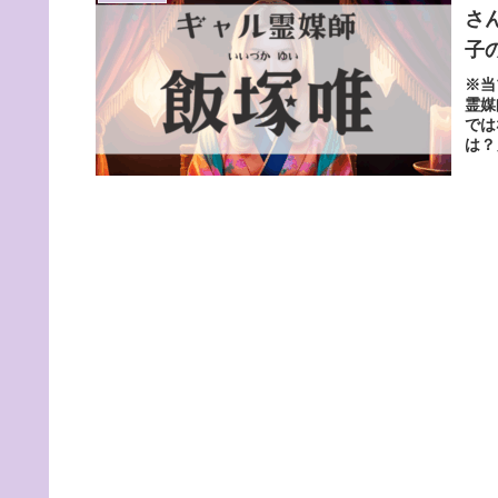
さ
子
※当
霊媒
では
は？