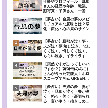
年齢やプロフィール・旦那
さんの経歴や年齢、職業、
顔写真・子供さん・一番弟
子の弟さんについても調
【夢占い】台風の夢のスピ
査！
占い師紹介
リチュアルな意味とは？浄
化・変化・心の嵐のサイン
【夢占い】旦那が泣く夢・
占い師紹介
夫が泣く夢 嬉し泣き、悲し
くて泣く、悔しくて泣く、
もらい泣き、イライラす
る、心配する、自分も泣く
【突然ですが占ってもいい
など
占い師紹介
ですか？】彌彌告(みみこ)
さんが占った芸能人！ホロ
スコープでMrs. GREEN
APPLE・大森元貴さんの宿
【夢占い】夫婦の夢 妻が
命鑑定
占い師紹介
泣く・旦那が泣く・夫が泣
く・怒る・笑う・裏切られ
る・言い争う・抱きしめ合
う・落ち込んでいるなど！