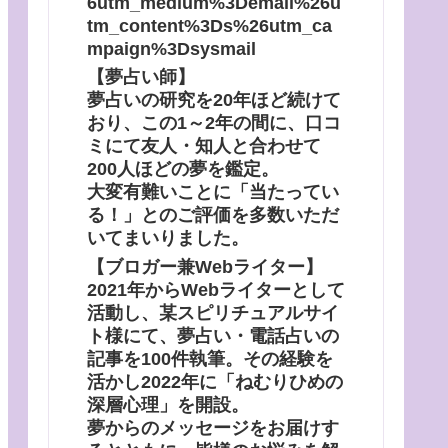
6utm_medium%3Demail%26u
tm_content%3Ds%26utm_ca
mpaign%3Dsysmail
【夢占い師】
夢占いの研究を20年ほど続けて
おり、この1～2年の間に、口コ
ミにて友人・知人と合わせて
200人ほどの夢を鑑定。
大変有難いことに「当たってい
る！」とのご評価を多数いただ
いてまいりました。
【ブロガー兼Webライター】
2021年からWebライターとして
活動し、某スピリチュアルサイ
ト様にて、夢占い・電話占いの
記事を100件執筆。その経験を
活かし2022年に「ねむりひめの
深層心理」を開設。
夢からのメッセージをお届けす