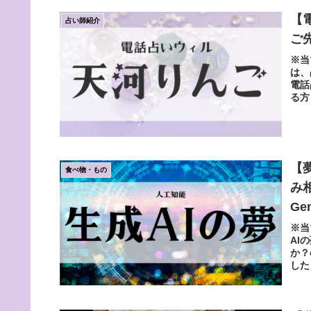
【
占い師紹介
ご
※当
は、
電話
る方
【
食べ物・もの
み
Ge
※当
AI
か？
した