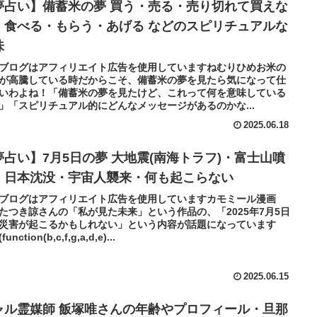
夢占い】備蓄米の夢 買う・売る・売り切れて買えな
・食べる・もらう・あげる などのスピリチュアルな
味
ブログはアフィリエイト広告を使用していますねむりひめお米の
が高騰している時だからこそ、備蓄米の夢を見たら気になって仕
いわよね！「備蓄米の夢を見たけど、これって何を意味している
」「スピリチュアル的にどんなメッセージがあるのかな...
2025.06.18
夢占い】7月5日の夢 大地震(南海トラフ)・富士山噴
・日本沈没・宇宙人襲来・何も起こらない
ブログはアフィリエイト広告を使用していますカモミール漫画
たつき諒さんの「私が見た未来」という作品の、「2025年7月5日
災害が起こるかもしれない」という内容が話題になっています
unction(b,c,f,g,a,d,e)...
2025.06.15
ャル霊媒師 飯塚唯さんの年齢やプロフィール・旦那