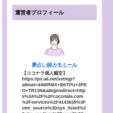
運営者プロフィール
夢占い師カモミール
【ココナラ個人鑑定】
https://px.a8.net/svt/ejp?
a8mat=44WRMX+8I0TPU+2PE
O+TR13N&a8ejpredirect=http
s%3A%2F%2Fcoconala.com
%2Fservices%2F4143635%3F
utm_source%3Dsys_listed%2