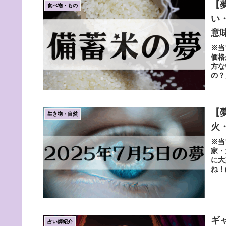
【
食べ物・もの
い
意
※当
価格
方な
の？
【
生き物・自然
火
※当
家・
に大
ね！(f
ギ
占い師紹介