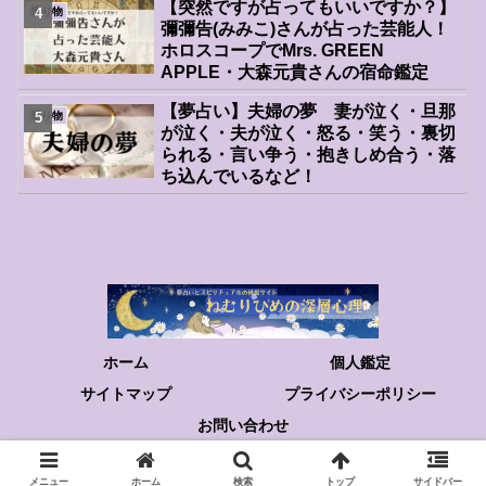
【突然ですが占ってもいいですか？】
乗り物
彌彌告(みみこ)さんが占った芸能人！
ホロスコープでMrs. GREEN
APPLE・大森元貴さんの宿命鑑定
【夢占い】夫婦の夢 妻が泣く・旦那
乗り物
が泣く・夫が泣く・怒る・笑う・裏切
られる・言い争う・抱きしめ合う・落
ち込んでいるなど！
ホーム
個人鑑定
サイトマップ
プライバシーポリシー
お問い合わせ
© 2022 ねむりひめの深層心理.
メニュー
ホーム
検索
トップ
サイドバー