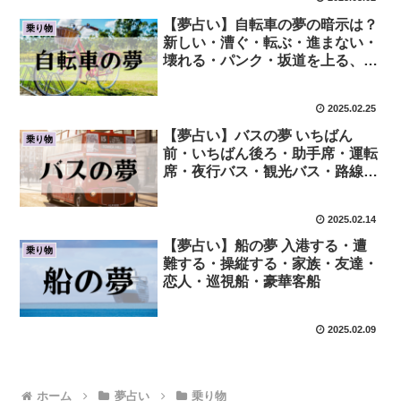
【夢占い】自転車の夢の暗示は？
乗り物
新しい・漕ぐ・転ぶ・進まない・
壊れる・パンク・坂道を上る、下
る・赤い・青い・白いなど！
2025.02.25
【夢占い】バスの夢 いちばん
乗り物
前・いちばん後ろ・助手席・運転
席・夜行バス・観光バス・路線バ
ス
2025.02.14
【夢占い】船の夢 入港する・遭
乗り物
難する・操縦する・家族・友達・
恋人・巡視船・豪華客船
2025.02.09
ホーム
夢占い
乗り物