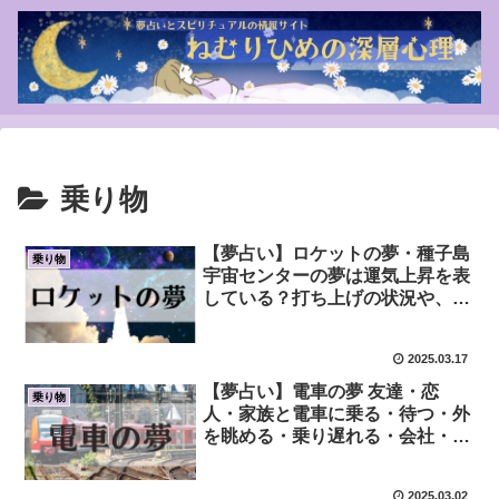
乗り物
【夢占い】ロケットの夢・種子島
乗り物
宇宙センターの夢は運気上昇を表
している？打ち上げの状況や、ロ
ケットに乗るなど
2025.03.17
【夢占い】電車の夢 友達・恋
乗り物
人・家族と電車に乗る・待つ・外
を眺める・乗り遅れる・会社・知
らない場所・観光地
2025.03.02