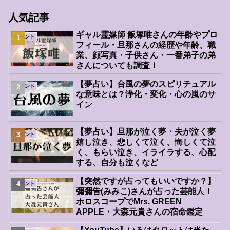
人気記事
ギャル霊媒師 飯塚唯さんの年齢やプロ
イベント
フィール・旦那さんの経歴や年齢、職
業、顔写真・子供さん・一番弟子の弟
さんについても調査！
【夢占い】台風の夢のスピリチュアル
イベント
な意味とは？浄化・変化・心の嵐のサ
イン
【夢占い】旦那が泣く夢・夫が泣く夢
イベント
嬉し泣き、悲しくて泣く、悔しくて泣
く、もらい泣き、イライラする、心配
する、自分も泣くなど
【突然ですが占ってもいいですか？】
イベント
彌彌告(みみこ)さんが占った芸能人！
ホロスコープでMrs. GREEN
APPLE・大森元貴さんの宿命鑑定