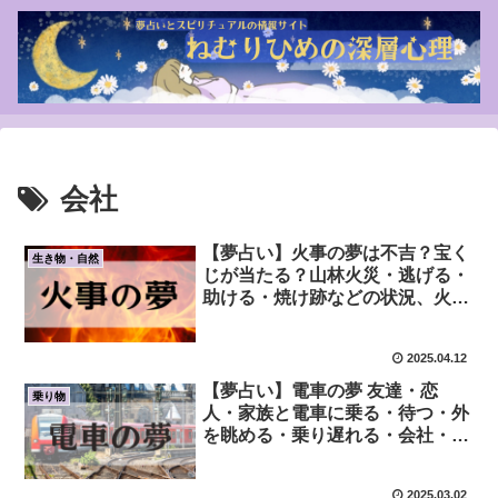
会社
【夢占い】火事の夢は不吉？宝く
生き物・自然
じが当たる？山林火災・逃げる・
助ける・焼け跡などの状況、火が
強い・弱い、煙と炎の色にも注
目！
2025.04.12
【夢占い】電車の夢 友達・恋
乗り物
人・家族と電車に乗る・待つ・外
を眺める・乗り遅れる・会社・知
らない場所・観光地
2025.03.02