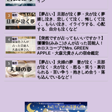
イン
【夢占い】旦那が泣く夢・夫が泣く夢
店・場所
嬉し泣き、悲しくて泣く、悔しくて泣
く、もらい泣き、イライラする、心配
する、自分も泣くなど
【突然ですが占ってもいいですか？】
店・場所
彌彌告(みみこ)さんが占った芸能人！
ホロスコープでMrs. GREEN
APPLE・大森元貴さんの宿命鑑定
【夢占い】夫婦の夢 妻が泣く・旦那
店・場所
が泣く・夫が泣く・怒る・笑う・裏切
られる・言い争う・抱きしめ合う・落
ち込んでいるなど！