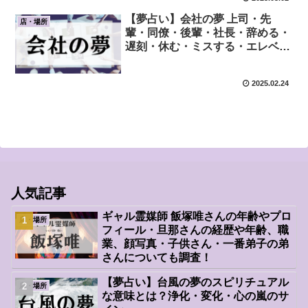
【夢占い】会社の夢 上司・先
店・場所
輩・同僚・後輩・社長・辞める・
遅刻・休む・ミスする・エレベー
ターに乗る・怒られる・褒められ
る・席がない
2025.02.24
人気記事
ギャル霊媒師 飯塚唯さんの年齢やプロ
店・場所
フィール・旦那さんの経歴や年齢、職
業、顔写真・子供さん・一番弟子の弟
さんについても調査！
【夢占い】台風の夢のスピリチュアル
店・場所
な意味とは？浄化・変化・心の嵐のサ