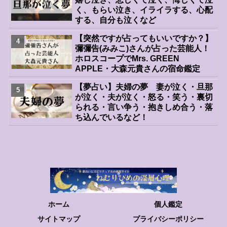
く、もらい泣き、イライラする、心配
する、自分も泣くなど
【突然ですが占ってもいいですか？】
人物
彌彌告(みみこ)さんが占った芸能人！
ホロスコープでMrs. GREEN
APPLE・大森元貴さんの宿命鑑定
【夢占い】夫婦の夢 妻が泣く・旦那
人物
が泣く・夫が泣く・怒る・笑う・裏切
られる・言い争う・抱きしめ合う・落
ち込んでいるなど！
ホーム
個人鑑定
サイトマップ
プライバシーポリシー