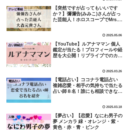
【突然ですが占ってもいいです
テレビ番組
か？】彌彌告(みみこ)さんが占っ
た芸能人！ホロスコープでMrs.
GREEN APPLE・大森元貴さん
の宿命鑑定
2025.05.06
【YouTube】ルアナママン 個人
占い師紹介
鑑定が当たる！プロフィールや経
歴を大公開！リプライブでのカー
ドの使い方も解説
2025.03.26
【電話占い】ココナラ電話占い
電話占い
複雑恋愛・相手の気持ちで当たる
占い師８名！誰にも相談できない
お悩みを解決！
2025.03.18
【夢占い】【恋愛】なにわ男子の
人物
夢 メンカラ 緑・オレンジ・紫・
黄色・赤・青・ピンク