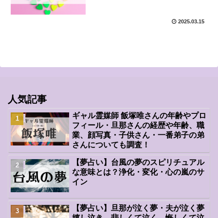
2025.03.15
人気記事
ギャル霊媒師 飯塚唯さんの年齢やプロ
人物
フィール・旦那さんの経歴や年齢、職
業、顔写真・子供さん・一番弟子の弟
さんについても調査！
【夢占い】台風の夢のスピリチュアル
人物
な意味とは？浄化・変化・心の嵐のサ
イン
【夢占い】旦那が泣く夢・夫が泣く夢
人物
嬉し泣き、悲しくて泣く、悔しくて泣