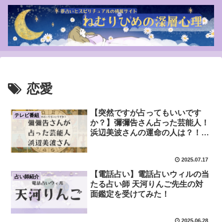
恋愛
【突然ですが占ってもいいです
テレビ番組
か？】彌彌告さん占った芸能人！
浜辺美波さんの運命の人は？！
LOCK ONを含む鑑定内容のまと
め！
2025.07.17
【電話占い】電話占いウィルの当
占い師紹介
たる占い師 天河りんご先生の対
面鑑定を受けてみた！
2025.06.28