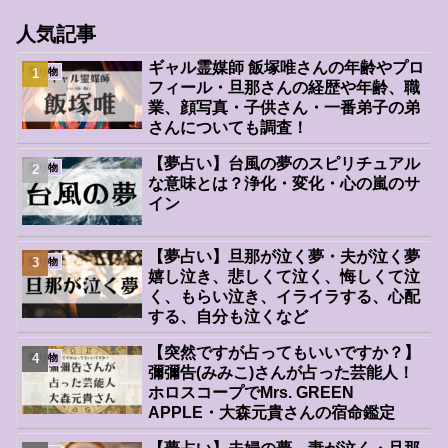
人気記事
ギャル霊媒師 飯塚唯さんの年齢やプロ
乗り物
フィール・旦那さんの経歴や年齢、職
業、顔写真・子供さん・一番弟子の弟
さんについても調査！
【夢占い】台風の夢のスピリチュアル
乗り物
な意味とは？浄化・変化・心の嵐のサ
イン
【夢占い】旦那が泣く夢・夫が泣く夢
乗り物
嬉し泣き、悲しくて泣く、悔しくて泣
く、もらい泣き、イライラする、心配
する、自分も泣くなど
【突然ですが占ってもいいですか？】
乗り物
彌彌告(みみこ)さんが占った芸能人！
ホロスコープでMrs. GREEN
APPLE・大森元貴さんの宿命鑑定