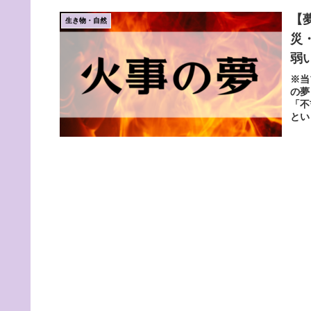
【
生き物・自然
災
弱
※当
の夢
「不
とい