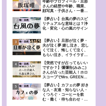
年齢やプロフィール・旦那
さんの経歴や年齢、職業、
顔写真・子供さん・一番弟
子の弟さんについても調
【夢占い】台風の夢のスピ
査！
生き物・自然
リチュアルな意味とは？浄
化・変化・心の嵐のサイン
【夢占い】旦那が泣く夢・
生き物・自然
夫が泣く夢 嬉し泣き、悲し
くて泣く、悔しくて泣く、
もらい泣き、イライラす
る、心配する、自分も泣く
【突然ですが占ってもいい
など
生き物・自然
ですか？】彌彌告(みみこ)
さんが占った芸能人！ホロ
スコープでMrs. GREEN
APPLE・大森元貴さんの宿
【夢占い】カフェの夢 好き
命鑑定
生き物・自然
な人・友達・知らない人・
くつろぐ・コーヒーを飲
む・働く・待ち合わせ・賑
わっている・人気がない・