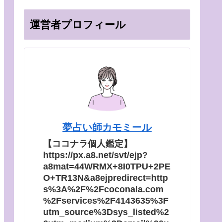
運営者プロフィール
夢占い師カモミール
【ココナラ個人鑑定】
https://px.a8.net/svt/ejp?
a8mat=44WRMX+8I0TPU+2PE
O+TR13N&a8ejpredirect=http
s%3A%2F%2Fcoconala.com
%2Fservices%2F4143635%3F
utm_source%3Dsys_listed%2