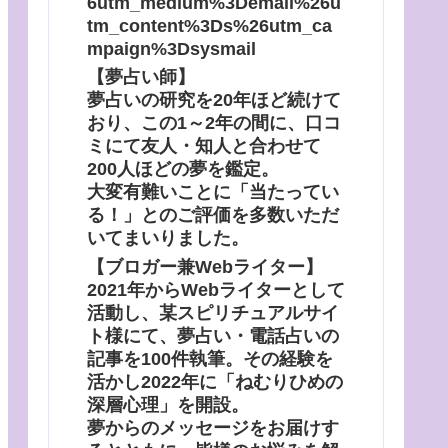
6utm_medium%3Demail%26u
tm_content%3Ds%26utm_ca
mpaign%3Dsysmail
【夢占い師】
夢占いの研究を20年ほど続けて
おり、この1～2年の間に、口コ
ミにて友人・知人と合わせて
200人ほどの夢を鑑定。
大変有難いことに「当たってい
る！」とのご評価を多数いただ
いてまいりました。
【ブロガー兼Webライター】
2021年からWebライターとして
活動し、某スピリチュアルサイ
ト様にて、夢占い・電話占いの
記事を100件執筆。その経験を
活かし2022年に「ねむりひめの
深層心理」を開設。
夢からのメッセージをお届けす