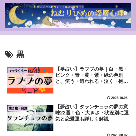
黒
【夢占い】ラブブの夢｜白・黒・
キャラクター
ピンク・青・黄・紫・緑の色別
と、笑う・追われる・泣く・抱き
しめられる・変化・グッズを買う
状況別の意味
2025.10.03
【夢占い】タランチュラの夢の意
生き物・自然
味22選！色・大きさ・状況別に運
気と恋愛運も詳しく解説
2025.08.02