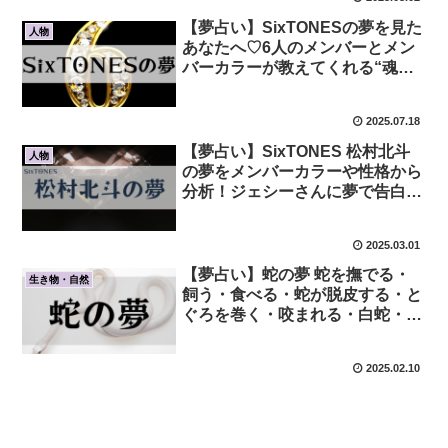
【夢占い】SixTONESの夢を見た
人物
あなたへ♡6人のメンバーとメン
バーカラーが教えてくれる“魂の
メッセージ”とは？
2025.07.18
【夢占い】SixTONES 松村北斗
人物
の夢をメンバーカラーや性格から
分析！ジェシーさんに夢で告白の
エピソードも♥
2025.03.01
【夢占い】蛇の夢 蛇を撫でる・
生き物・自然
飼う・食べる・蛇が脱皮する・と
ぐろを巻く・咬まれる・白蛇・黒
蛇・金色の蛇
2025.02.10