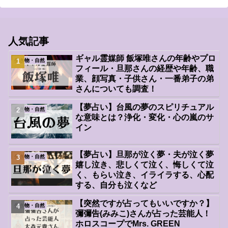
人気記事
ギャル霊媒師 飯塚唯さんの年齢やプロ
生き物・自然
フィール・旦那さんの経歴や年齢、職
業、顔写真・子供さん・一番弟子の弟
さんについても調査！
【夢占い】台風の夢のスピリチュアル
生き物・自然
な意味とは？浄化・変化・心の嵐のサ
イン
【夢占い】旦那が泣く夢・夫が泣く夢
生き物・自然
嬉し泣き、悲しくて泣く、悔しくて泣
く、もらい泣き、イライラする、心配
する、自分も泣くなど
【突然ですが占ってもいいですか？】
生き物・自然
彌彌告(みみこ)さんが占った芸能人！
ホロスコープでMrs. GREEN