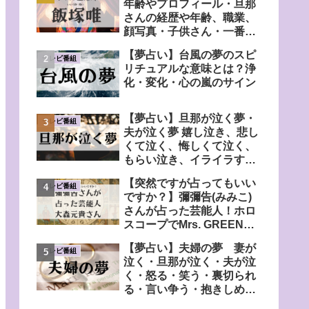
年齢やプロフィール・旦那
さんの経歴や年齢、職業、
顔写真・子供さん・一番弟
子の弟さんについても調
【夢占い】台風の夢のスピ
査！
テレビ番組
リチュアルな意味とは？浄
化・変化・心の嵐のサイン
【夢占い】旦那が泣く夢・
テレビ番組
夫が泣く夢 嬉し泣き、悲し
くて泣く、悔しくて泣く、
もらい泣き、イライラす
る、心配する、自分も泣く
【突然ですが占ってもいい
など
テレビ番組
ですか？】彌彌告(みみこ)
さんが占った芸能人！ホロ
スコープでMrs. GREEN
APPLE・大森元貴さんの宿
【夢占い】夫婦の夢 妻が
命鑑定
テレビ番組
泣く・旦那が泣く・夫が泣
く・怒る・笑う・裏切られ
る・言い争う・抱きしめ合
う・落ち込んでいるなど！