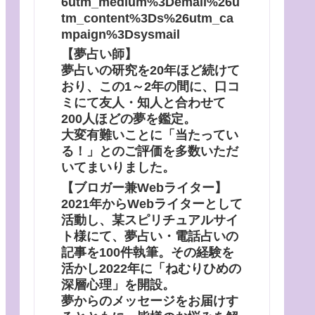
6utm_medium%3Demail%26u
tm_content%3Ds%26utm_ca
mpaign%3Dsysmail
【夢占い師】
夢占いの研究を20年ほど続けて
おり、この1～2年の間に、口コ
ミにて友人・知人と合わせて
200人ほどの夢を鑑定。
大変有難いことに「当たってい
る！」とのご評価を多数いただ
いてまいりました。
【ブロガー兼Webライター】
2021年からWebライターとして
活動し、某スピリチュアルサイ
ト様にて、夢占い・電話占いの
記事を100件執筆。その経験を
活かし2022年に「ねむりひめの
深層心理」を開設。
夢からのメッセージをお届けす