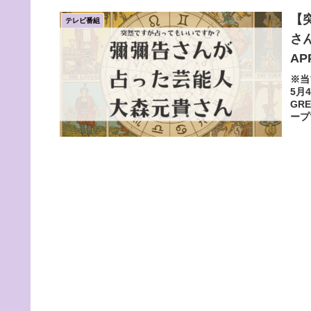
【
テレビ番組
さ
A
※当
5月
GR
ープ