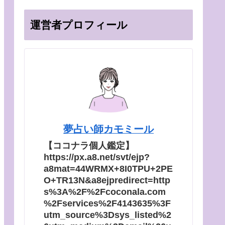
運営者プロフィール
夢占い師カモミール
【ココナラ個人鑑定】
https://px.a8.net/svt/ejp?
a8mat=44WRMX+8I0TPU+2PE
O+TR13N&a8ejpredirect=http
s%3A%2F%2Fcoconala.com
%2Fservices%2F4143635%3F
utm_source%3Dsys_listed%2