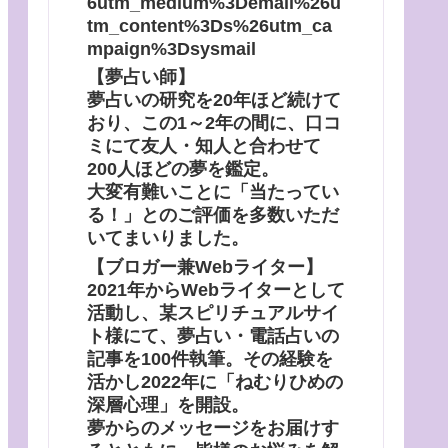
6utm_medium%3Demail%26u
tm_content%3Ds%26utm_ca
mpaign%3Dsysmail
【夢占い師】
夢占いの研究を20年ほど続けて
おり、この1～2年の間に、口コ
ミにて友人・知人と合わせて
200人ほどの夢を鑑定。
大変有難いことに「当たってい
る！」とのご評価を多数いただ
いてまいりました。
【ブロガー兼Webライター】
2021年からWebライターとして
活動し、某スピリチュアルサイ
ト様にて、夢占い・電話占いの
記事を100件執筆。その経験を
活かし2022年に「ねむりひめの
深層心理」を開設。
夢からのメッセージをお届けす