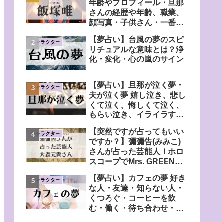
年齢やプロフィール・旦那
さんの経歴や年齢、職業、
顔写真・子供さん・一番弟
子の弟さんについても調
【夢占い】台風の夢のスピ
査！
キャラクター
リチュアルな意味とは？浄
化・変化・心の嵐のサイン
【夢占い】旦那が泣く夢・
キャラクター
夫が泣く夢 嬉し泣き、悲し
くて泣く、悔しくて泣く、
もらい泣き、イライラす
る、心配する、自分も泣く
【突然ですが占ってもいい
など
キャラクター
ですか？】彌彌告(みみこ)
さんが占った芸能人！ホロ
スコープでMrs. GREEN
APPLE・大森元貴さんの宿
【夢占い】カフェの夢 好き
命鑑定
キャラクター
な人・友達・知らない人・
くつろぐ・コーヒーを飲
む・働く・待ち合わせ・賑
わっている・人気がない・