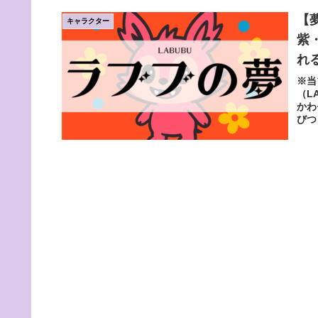
【
キャラクター
紫
れ
※当
（L
かわ
びつ