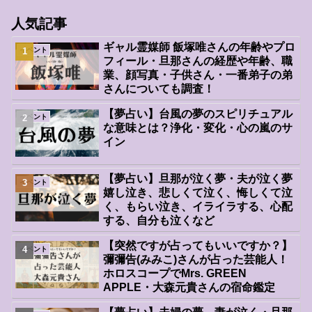
人気記事
ギャル霊媒師 飯塚唯さんの年齢やプロ
イベント
フィール・旦那さんの経歴や年齢、職
業、顔写真・子供さん・一番弟子の弟
さんについても調査！
【夢占い】台風の夢のスピリチュアル
イベント
な意味とは？浄化・変化・心の嵐のサ
イン
【夢占い】旦那が泣く夢・夫が泣く夢
イベント
嬉し泣き、悲しくて泣く、悔しくて泣
く、もらい泣き、イライラする、心配
する、自分も泣くなど
【突然ですが占ってもいいですか？】
イベント
彌彌告(みみこ)さんが占った芸能人！
ホロスコープでMrs. GREEN
APPLE・大森元貴さんの宿命鑑定