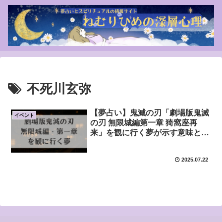
不死川玄弥
【夢占い】鬼滅の刃「劇場版鬼滅
イベント
の刃 無限城編第一章 猗窩座再
来」を観に行く夢が示す意味と
は？
2025.07.22