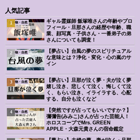
人気記事
ギャル霊媒師 飯塚唯さんの年齢やプロ
生き物・自然
フィール・旦那さんの経歴や年齢、職
業、顔写真・子供さん・一番弟子の弟
さんについても調査！
【夢占い】台風の夢のスピリチュアル
生き物・自然
な意味とは？浄化・変化・心の嵐のサ
イン
【夢占い】旦那が泣く夢・夫が泣く夢
生き物・自然
嬉し泣き、悲しくて泣く、悔しくて泣
く、もらい泣き、イライラする、心配
する、自分も泣くなど
【突然ですが占ってもいいですか？】
生き物・自然
彌彌告(みみこ)さんが占った芸能人！
ホロスコープでMrs. GREEN
APPLE・大森元貴さんの宿命鑑定