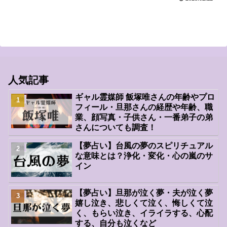
人気記事
ギャル霊媒師 飯塚唯さんの年齢やプロ
人物
フィール・旦那さんの経歴や年齢、職
業、顔写真・子供さん・一番弟子の弟
さんについても調査！
【夢占い】台風の夢のスピリチュアル
人物
な意味とは？浄化・変化・心の嵐のサ
イン
【夢占い】旦那が泣く夢・夫が泣く夢
人物
嬉し泣き、悲しくて泣く、悔しくて泣
く、もらい泣き、イライラする、心配
する、自分も泣くなど