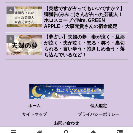
【突然ですが占ってもいいですか？】
人物
彌彌告(みみこ)さんが占った芸能人！
ホロスコープでMrs. GREEN
APPLE・大森元貴さんの宿命鑑定
【夢占い】夫婦の夢 妻が泣く・旦那
人物
が泣く・夫が泣く・怒る・笑う・裏切
られる・言い争う・抱きしめ合う・落
ち込んでいるなど！
ホーム
個人鑑定
サイトマップ
プライバシーポリシー
お問い合わせ