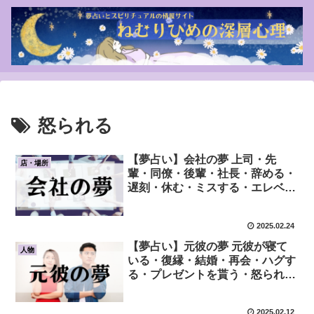
怒られる
【夢占い】会社の夢 上司・先
店・場所
輩・同僚・後輩・社長・辞める・
遅刻・休む・ミスする・エレベー
ターに乗る・怒られる・褒められ
る・席がない
2025.02.24
【夢占い】元彼の夢 元彼が寝て
人物
いる・復縁・結婚・再会・ハグす
る・プレゼントを貰う・怒られ
る・電話がかかってくる
2025.02.12