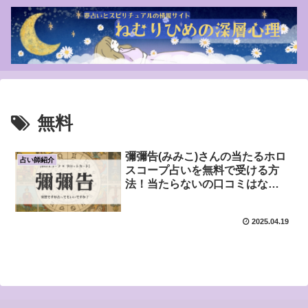
無料
彌彌告(みみこ)さんの当たるホロ
占い師紹介
スコープ占いを無料で受ける方
法！当たらないの口コミはな
し？！個人鑑定の予約方法など！
2025.04.19