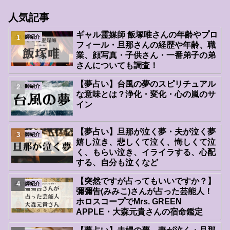
人気記事
ギャル霊媒師 飯塚唯さんの年齢やプロ
占い師紹介
フィール・旦那さんの経歴や年齢、職
業、顔写真・子供さん・一番弟子の弟
さんについても調査！
【夢占い】台風の夢のスピリチュアル
占い師紹介
な意味とは？浄化・変化・心の嵐のサ
イン
【夢占い】旦那が泣く夢・夫が泣く夢
占い師紹介
嬉し泣き、悲しくて泣く、悔しくて泣
く、もらい泣き、イライラする、心配
する、自分も泣くなど
【突然ですが占ってもいいですか？】
占い師紹介
彌彌告(みみこ)さんが占った芸能人！
ホロスコープでMrs. GREEN
APPLE・大森元貴さんの宿命鑑定